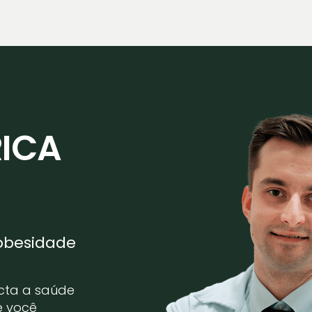
RICA
obesidade
cta a saúde
e você