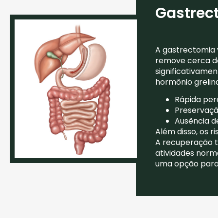
Gastrect
A gastrectomia 
remove cerca de
significativame
hormônio grelin
Rápida per
Preservaçã
Ausência de
Além disso, os 
A recuperação t
atividades norm
uma opção para