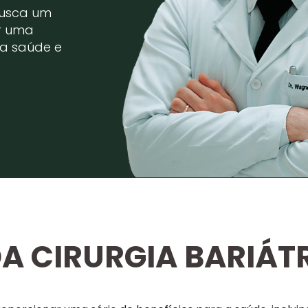
busca um
er uma
a saúde e
DA CIRURGIA BARIÁT