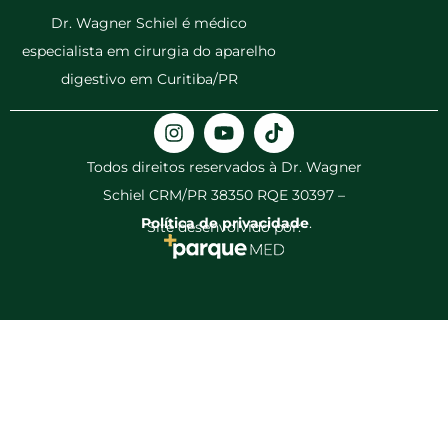
Dr. Wagner Schiel é médico
especialista em cirurgia do aparelho
digestivo em Curitiba/PR
Todos direitos reservados à Dr. Wagner
Schiel CRM/PR 38350 RQE 30397 –
Política de privacidade
.
Site desenvolvido por: