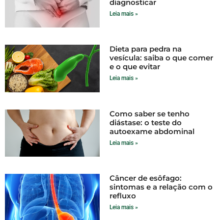
diagnosticar
Leia mais »
Dieta para pedra na
vesícula: saiba o que comer
e o que evitar
Leia mais »
Como saber se tenho
diástase: o teste do
autoexame abdominal
Leia mais »
Câncer de esôfago:
sintomas e a relação com o
refluxo
Leia mais »