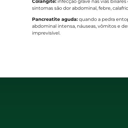
Colangite:
infecção grave nas vias biliares
sintomas são dor abdominal, febre, calafrios
Pancreatite aguda:
quando a pedra entop
abdominal intensa, náuseas, vômitos e de
imprevisível.