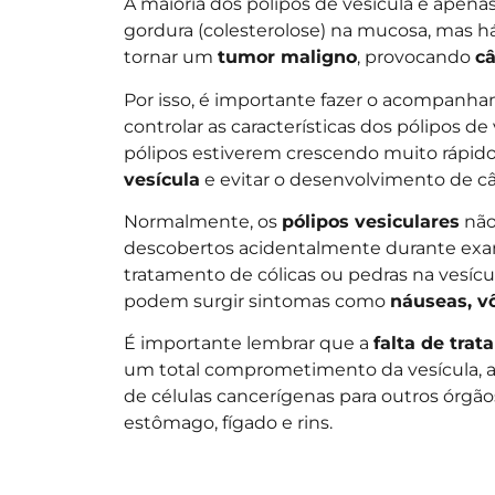
A maioria dos pólipos de vesícula é apena
gordura (colesterolose) na mucosa, mas há
tornar um
tumor maligno
, provocando
câ
​Por isso, é importante fazer o acompanha
controlar as características dos pólipos 
pólipos estiverem crescendo muito rápido
vesícula
e evitar o desenvolvimento de câ
​Normalmente, os
pólipos vesiculares
não
descobertos acidentalmente durante exam
tratamento de cólicas ou pedras na vesíc
podem surgir sintomas como
náuseas, v
É importante lembrar que a
falta de tra
um total comprometimento da vesícula, a
de células cancerígenas para outros órgãos
estômago, fígado e rins.