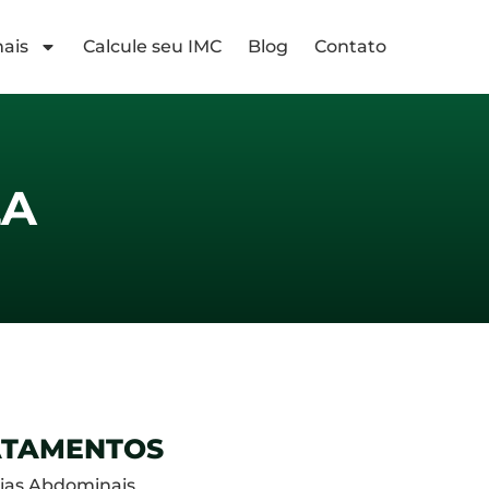
ais
Calcule seu IMC
Blog
Contato
LA
ATAMENTOS
ias Abdominais