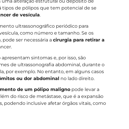
s uma alteração estrutural ou depósito de
 tipos de pólipos que tem potencial de se
ncer de vesícula
.
mento ultrassonográfico periódico para
de vesícula, como número e tamanho. Se os
, pode ser necessária a
cirurgia para retirar a
ncer.
 apresentam sintomas e, por isso, são
es de ultrassonografia abdominal, durante o
ula, por exemplo. No entanto, em alguns casos
ômitos ou dor abdominal
no lado direito.
tamento de um pólipo maligno
pode levar a
lém do risco de metástase, que é a expansão
, podendo inclusive afetar órgãos vitais, como