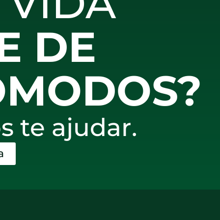
 VIDA
E DE
ÔMODOS?
 te ajudar.
a