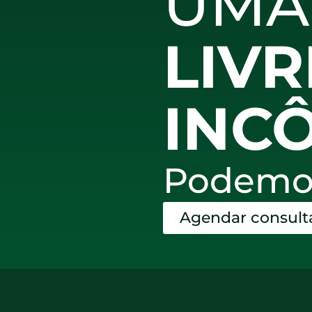
UMA
LIVR
INC
Podemos
Agendar consult