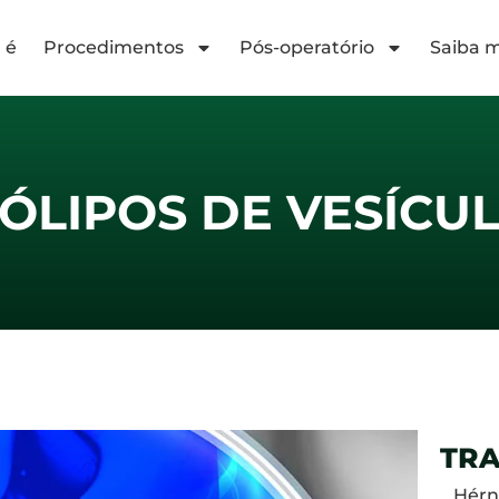
 é
Procedimentos
Pós-operatório
Saiba m
ÓLIPOS DE VESÍCU
TR
Hérn