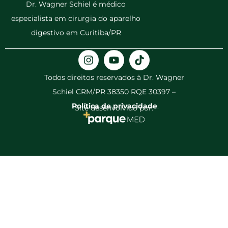
Dr. Wagner Schiel é médico
especialista em cirurgia do aparelho
digestivo em Curitiba/PR
Todos direitos reservados à Dr. Wagner
Schiel CRM/PR 38350 RQE 30397 –
Política de privacidade
.
Site desenvolvido por: