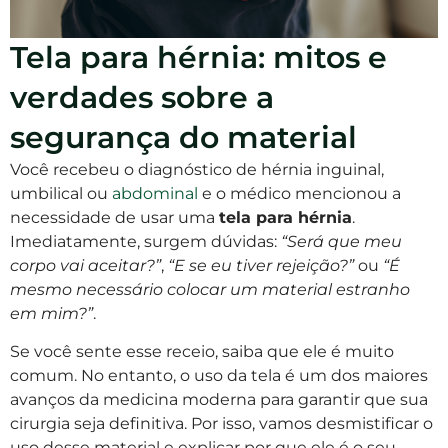
Tela para hérnia: mitos e
verdades sobre a
segurança do material
Você recebeu o diagnóstico de hérnia inguinal,
umbilical ou
abdominal
e o médico mencionou a
necessidade de usar uma
tela para hérnia
.
Imediatamente, surgem dúvidas:
“Será que meu
corpo vai aceitar?”
,
“E se eu tiver rejeição?”
ou
“É
mesmo necessário colocar um material estranho
em mim?”
.
Se você sente esse receio, saiba que ele é muito
comum. No entanto, o uso da tela é um dos maiores
avanços da medicina moderna para garantir que sua
cirurgia seja definitiva. Por isso, vamos desmistificar o
uso desse material e explicar por que ele é o seu